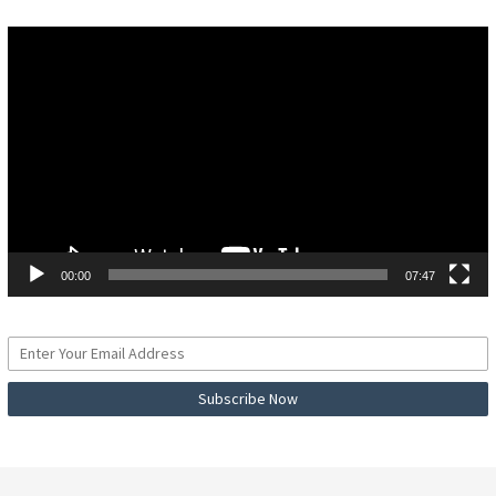
Pemutar
Video
00:00
07:47