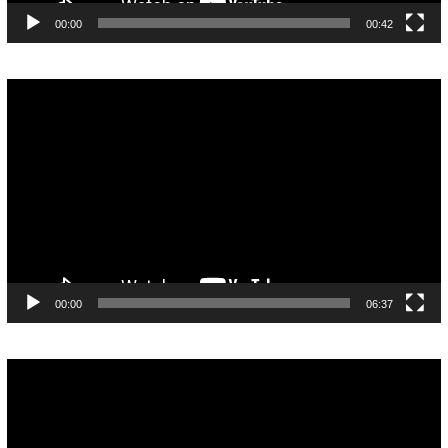
00:00
00:42
Pemutar
Video
00:00
06:37
Pemutar
Video