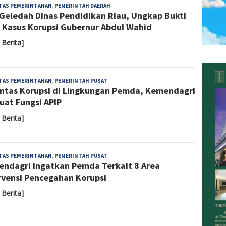
Sari
ITAS PEMERINTAHAN
,
PEMERINTAH DAERAH
Geledah Dinas Pendidikan Riau, Ungkap Bukti
Noviyanti
 Kasus Korupsi Gubernur Abdul Wahid
 Berita]
Admin
ITAS PEMERINTAHAN
,
PEMERINTAH PUSAT
ntas Korupsi di Lingkungan Pemda, Kemendagri
uat Fungsi APIP
 Berita]
Admin
ITAS PEMERINTAHAN
,
PEMERINTAH PUSAT
ndagri Ingatkan Pemda Terkait 8 Area
rvensi Pencegahan Korupsi
 Berita]