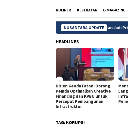
KULINER
KESEHATAN
E-MAGAZINE
 MBG, Wilayah 3T dan Kelompok Rentan Jadi Prioritas
NUSANTARA UPDATE
P
HEADLINES
«
jen Keuda Fatoni: Pemda
Dirjen Keuda Fatoni Dorong
Mend
lu Optimalkan KPBU agar
Pemda Optimalkan Creative
Lang
mbangunan Tetap
Financing dan KPBU untuk
Infra
jalan
Percepat Pembangunan
Peme
Infrastruktur
TAG:
KORUPSI