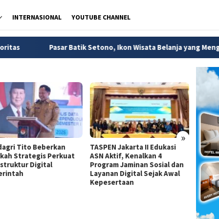
INTERNASIONAL
YOUTUBE CHANNEL
asar Batik Setono, Ikon Wisata Belanja yang Menggerakkan Ekon
»
agri Tito Beberkan
TASPEN Jakarta II Edukasi
Dirjen
kah Strategis Perkuat
ASN Aktif, Kenalkan 4
Jadi A
struktur Digital
Program Jaminan Sosial dan
Strate
rintah
Layanan Digital Sejak Awal
Pemba
Kepesertaan