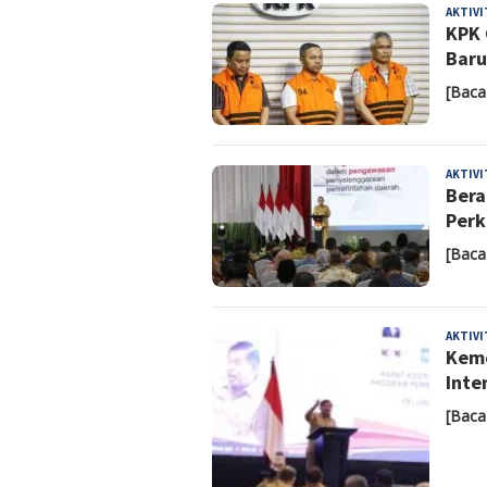
AKTIV
KPK 
Baru
[Baca
AKTIV
Bera
Perk
[Baca
AKTIV
Keme
Inte
[Baca