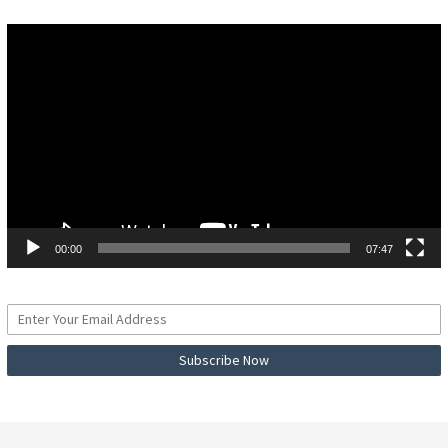
Pemutar
Video
00:00
07:47