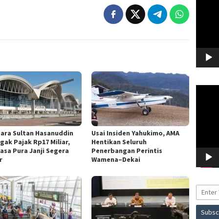
Pemuta
Video
ara Sultan Hasanuddin
Usai Insiden Yahukimo, AMA
gak Pajak Rp17 Miliar,
Hentikan Seluruh
asa Pura Janji Segera
Penerbangan Perintis
r
Wamena–Dekai