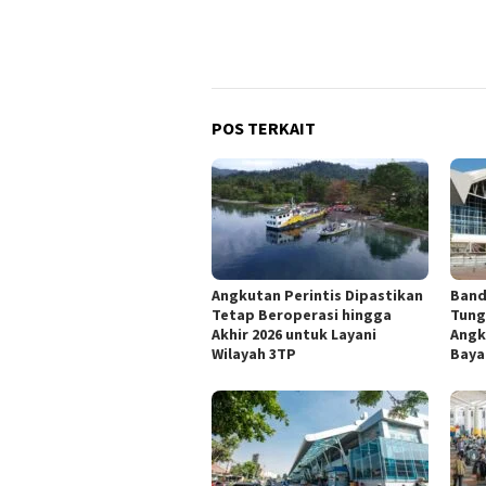
POS TERKAIT
Angkutan Perintis Dipastikan
Band
Tetap Beroperasi hingga
Tung
Akhir 2026 untuk Layani
Angk
Wilayah 3TP
Baya