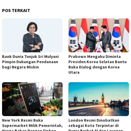
POS TERKAIT
Bank Dunia Tunjuk Sri Mulyani
Prabowo Mengaku Diminta
Pimpin Dukungan Pendanaan
Presiden Korea Selatan Bantu
bagi Negara Miskin
Buka Dialog dengan Korea
Utara
New York Resmi Buka
London Resmi Dinobatkan
Supermarket Milik Pemerintah,
sebagai Kota Terpintar di
Harga Bahan Pangan Diskon
Dunia Berkat AI dan Layanan