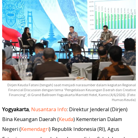
Dirjen Keuda Fatoni (tengah) saat menjadi narasumber dalam kegiatan Regional
Financial Discussion dengan tema “Pengelolaan Keuangan Daerah dan Creative
Financing”, di Grand Ballroom Yogyakarta Marriott Hotel, Kamis (4/6/2026). (Foto:
Humas Keuda)
Yogyakarta
,
Nusantara Info
: Direktur Jenderal (Dirjen)
Bina Keuangan Daerah (
Keuda
) Kementerian Dalam
Negeri (
Kemendagri
) Republik Indonesia (RI), Agus