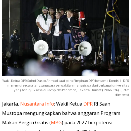
Wakil Ketua DPR Sufmi Dasco Ahmad saat para Pimpinan DPR bersama Komisi III DPR
menemui secara langsung para perwakilan mahasiswa dari berbagai universitas
yang berunjuk rasa di Kompleks Parlemen, Jakarta, Jumat (19/6/2026). (Foto:
Istimewa)
Jakarta
,
Nusantara Info
: Wakil Ketua
DPR
RI Saan
Mustopa mengungkapkan bahwa anggaran Program
Makan Bergizi Gratis (
MBG
) pada 2027 berpotensi