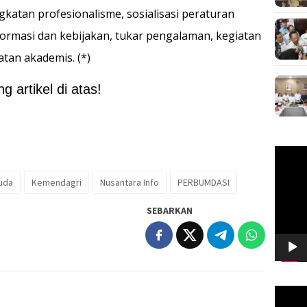
katan profesionalisme, sosialisasi peraturan
rmasi dan kebijakan, tukar pengalaman, kegiatan
tan akademis. (*)
 artikel di atas!
Pemuta
Video
euda
Kemendagri
Nusantara Info
PERBUMDASI
SEBARKAN
Pemuta
Video