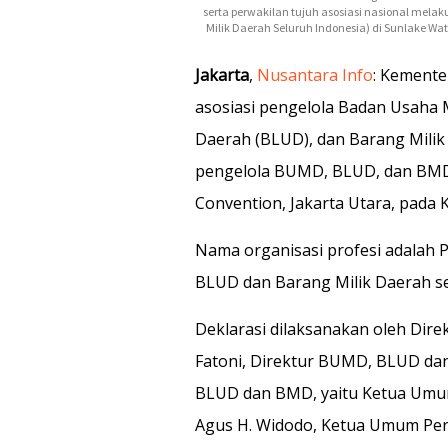
serta perwakilan tujuh asosiasi nasional mel
Milik Daerah Seluruh Indonesia) di Sunlake Wat
Jakarta
,
Nusantara Info
: Kemente
asosiasi pengelola Badan Usaha M
Daerah (BLUD), dan Barang Milik
pengelola BUMD, BLUD, dan BMD 
Convention, Jakarta Utara, pada K
Nama organisasi profesi adalah
BLUD dan Barang Milik Daerah se
Deklarasi dilaksanakan oleh Dire
Fatoni, Direktur BUMD, BLUD da
BLUD dan BMD, yaitu Ketua Um
Agus H. Widodo, Ketua Umum Per