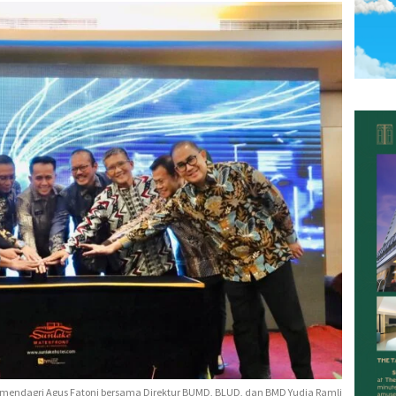
emendagri Agus Fatoni bersama Direktur BUMD, BLUD, dan BMD Yudia Ramli