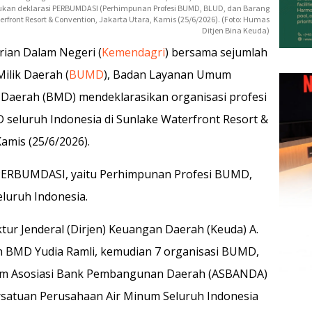
akukan deklarasi PERBUMDASI (Perhimpunan Profesi BUMD, BLUD, dan Barang
erfront Resort & Convention, Jakarta Utara, Kamis (25/6/2026). (Foto: Humas
Ditjen Bina Keuda)
rian Dalam Negeri (
Kemendagri
) bersama sejumlah
ilik Daerah (
BUMD
), Badan Layanan Umum
 Daerah (BMD) mendeklarasikan organisasi profesi
seluruh Indonesia di Sunlake Waterfront Resort &
amis (25/6/2026).
 PERBUMDASI, yaitu Perhimpunan Profesi BUMD,
luruh Indonesia.
ktur Jenderal (Dirjen) Keuangan Daerah (Keuda) A.
n BMD Yudia Ramli, kemudian 7 organisasi BUMD,
um Asosiasi Bank Pembangunan Daerah (ASBANDA)
satuan Perusahaan Air Minum Seluruh Indonesia