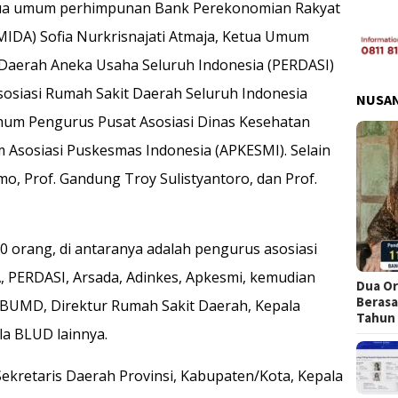
etua umum perhimpunan Bank Perekonomian Rakyat
IDA) Sofia Nurkrisnajati Atmaja, Ketua Umum
Daerah Aneka Usaha Seluruh Indonesia (PERDASI)
siasi Rumah Sakit Daerah Seluruh Indonesia
NUSA
Umum Pengurus Pusat Asosiasi Dinas Kesehatan
Asosiasi Puskesmas Indonesia (APKESMI). Selain
smo, Prof. Gandung Troy Sulistyantoro, dan Prof.
00 orang, di antaranya adalah pengurus asosiasi
PERDASI, Arsada, Adinkes, Apkesmi, kemudian
Dua Or
Berasa
 BUMD, Direktur Rumah Sakit Daerah, Kepala
Tahun
a BLUD lainnya.
i Sekretaris Daerah Provinsi, Kabupaten/Kota, Kepala