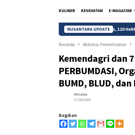
KULINER
KESEHATAN
E-MAGAZINE
tik
Kebakaran Bromo Meluas, 120 Hektare Lahan TNBTS
NUSANTARA UPDATE
Beranda
Aktivitas Pemerintahan
Kemendagri dan 7 
PERBUMDASI, Orga
BUMD, BLUD, dan
Almaida
27/06/2026
Bagikan