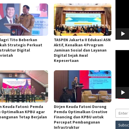
agri Tito Beberkan
TASPEN Jakarta II Edukasi ASN
kah Strategis Perkuat
Aktif, Kenalkan 4 Program
struktur Digital
Jaminan Sosial dan Layanan
Pemuta
rintah
Digital Sejak Awal
Video
Kepesertaan
en Keuda Fatoni: Pemda
Dirjen Keuda Fatoni Dorong
u Optimalkan KPBU agar
Pemda Optimalkan Creative
angunan Tetap Berjalan
Financing dan KPBU untuk
Percepat Pembangunan
Infrastruktur