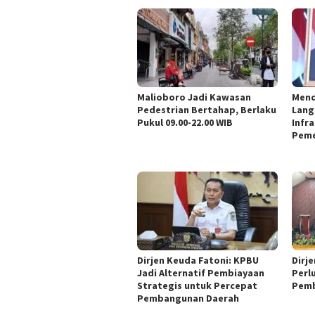
Malioboro Jadi Kawasan
Mend
Pedestrian Bertahap, Berlaku
Lang
Pukul 09.00-22.00 WIB
Infra
Peme
Dirjen Keuda Fatoni: KPBU
Dirj
Jadi Alternatif Pembiayaan
Perl
Strategis untuk Percepat
Pemb
Pembangunan Daerah