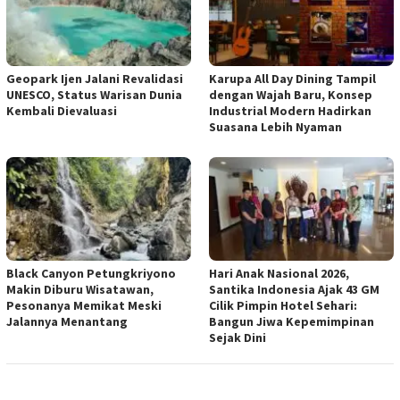
Geopark Ijen Jalani Revalidasi
Karupa All Day Dining Tampil
UNESCO, Status Warisan Dunia
dengan Wajah Baru, Konsep
Kembali Dievaluasi
Industrial Modern Hadirkan
Suasana Lebih Nyaman
Black Canyon Petungkriyono
Hari Anak Nasional 2026,
Makin Diburu Wisatawan,
Santika Indonesia Ajak 43 GM
Pesonanya Memikat Meski
Cilik Pimpin Hotel Sehari:
Jalannya Menantang
Bangun Jiwa Kepemimpinan
Sejak Dini