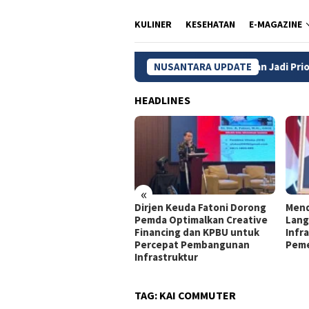
KULINER
KESEHATAN
E-MAGAZINE
MBG, Wilayah 3T dan Kelompok Rentan Jadi Prioritas
NUSANTARA UPDATE
Pa
HEADLINES
«
jen Keuda Fatoni: Pemda
Dirjen Keuda Fatoni Dorong
Mend
lu Optimalkan KPBU agar
Pemda Optimalkan Creative
Lang
mbangunan Tetap
Financing dan KPBU untuk
Infra
jalan
Percepat Pembangunan
Peme
Infrastruktur
TAG:
KAI COMMUTER