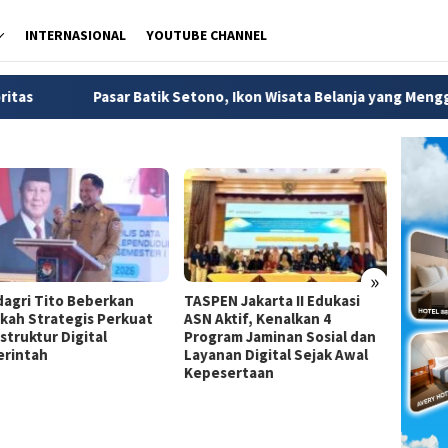
INTERNASIONAL
YOUTUBE CHANNEL
sar Batik Setono, Ikon Wisata Belanja yang Menggerakkan Ekono
»
agri Tito Beberkan
TASPEN Jakarta II Edukasi
Dirjen
kah Strategis Perkuat
ASN Aktif, Kenalkan 4
Jadi A
struktur Digital
Program Jaminan Sosial dan
Strate
rintah
Layanan Digital Sejak Awal
Pemba
Kepesertaan