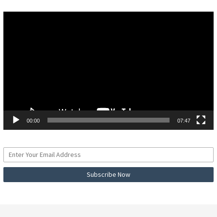
Pemutar
Video
00:00
07:47