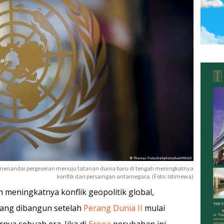
ang menandai pergeseran menuju tatanan dunia baru di tengah meningkatnya
konflik dan persaingan antarnegara. (Foto: Istimewa)
ah meningkatnya konflik geopolitik global,
 yang dibangun setelah
Perang Dunia II
mulai
nya sebuah era. Jika di
Eropa
perubahan ini