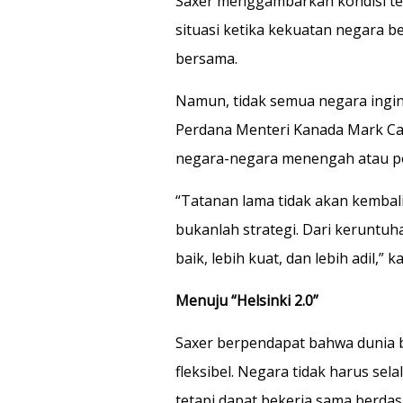
Saxer menggambarkan kondisi ters
situasi ketika kekuatan negara 
bersama.
Namun, tidak semua negara ingin
Perdana Menteri Kanada Mark Ca
negara-negara menengah atau por
“Tatanan lama tidak akan kembali
bukanlah strategi. Dari keruntuh
baik, lebih kuat, dan lebih adil,” k
Menuju “Helsinki 2.0”
Saxer berpendapat bahwa dunia 
fleksibel. Negara tidak harus sel
tetapi dapat bekerja sama berda