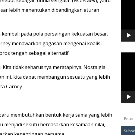
ebut sebagai “dunia serigala” (
Wolfswelt
), yaitu
besar lebih menentukan dibandingkan aturan
 kembali pada pola persaingan kekuatan besar.
rney menawarkan gagasan mengenai koalisi
os tengah sebagai alternatif.
Pemuta
Video
. Kita tidak seharusnya meratapinya. Nostalgia
an ini, kita dapat membangun sesuatu yang lebih
ata Carney.
baru membutuhkan bentuk kerja sama yang lebih
alu menjadi sekutu berdasarkan kesamaan nilai,
sarkan kepentingan bersama.