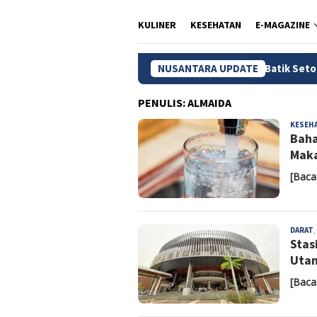
KULINER
KESEHATAN
E-MAGAZINE
Pasar Batik Setono, Ikon Wisata B
NUSANTARA UPDATE
PENULIS:
ALMAIDA
KESEH
Baha
Maka
[Baca
DARAT
,
Stas
Utam
[Baca