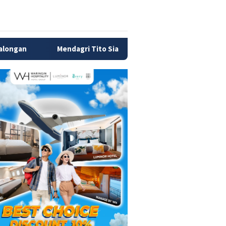
ndagri Tito Siapkan Tiga Langkah Atasi Kesulitan Daerah Bayar G