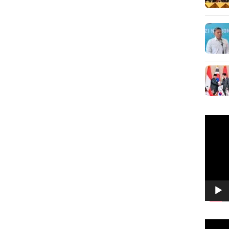
Pemuta
Video
Pemuta