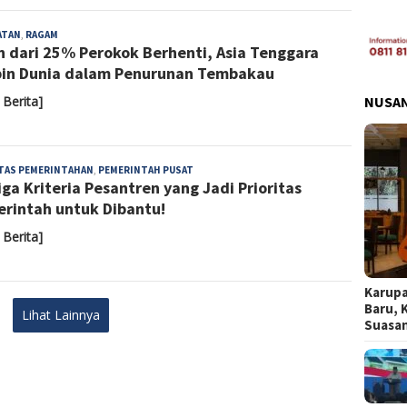
Almaida
ATAN
,
RAGAM
h dari 25% Perokok Berhenti, Asia Tenggara
in Dunia dalam Penurunan Tembakau
NUSA
 Berita]
Almaida
ITAS PEMERINTAHAN
,
PEMERINTAH PUSAT
Tiga Kriteria Pesantren yang Jadi Prioritas
rintah untuk Dibantu!
 Berita]
Karupa
Baru, 
Lihat Lainnya
Suasa