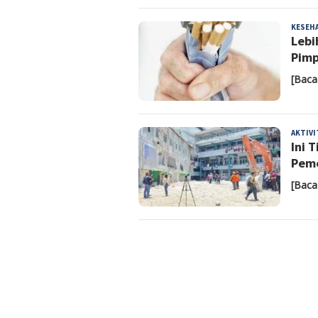
KESEH
Lebi
Pimp
[Baca
AKTIV
Ini 
Peme
[Baca