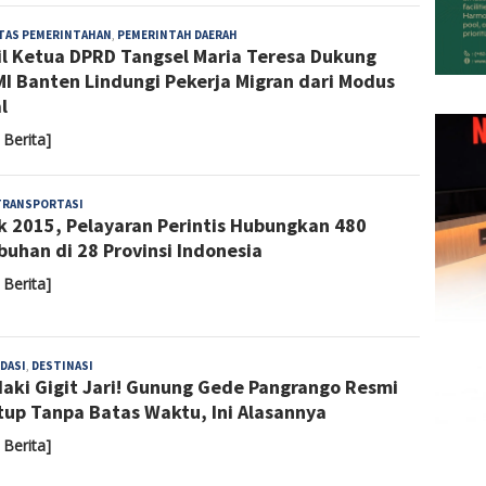
Almaida
ITAS PEMERINTAHAN
,
PEMERINTAH DAERAH
l Ketua DPRD Tangsel Maria Teresa Dukung
I Banten Lindungi Pekerja Migran dari Modus
l
 Berita]
Almaida
TRANSPORTASI
k 2015, Pelayaran Perintis Hubungkan 480
buhan di 28 Provinsi Indonesia
 Berita]
Almaida
DASI
,
DESTINASI
aki Gigit Jari! Gunung Gede Pangrango Resmi
tup Tanpa Batas Waktu, Ini Alasannya
 Berita]