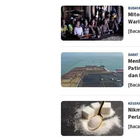
BUDAY
Mito
Wari
[Baca
DARAT
,
Menh
Pati
dan 
[Baca
KESEH
Nikm
Perl
[Baca