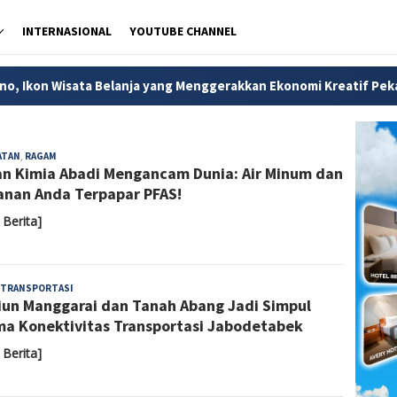
INTERNASIONAL
YOUTUBE CHANNEL
elanja yang Menggerakkan Ekonomi Kreatif Pekalongan
Me
Almaida
ATAN
,
RAGAM
n Kimia Abadi Mengancam Dunia: Air Minum dan
nan Anda Terpapar PFAS!
 Berita]
Almaida
TRANSPORTASI
iun Manggarai dan Tanah Abang Jadi Simpul
a Konektivitas Transportasi Jabodetabek
 Berita]