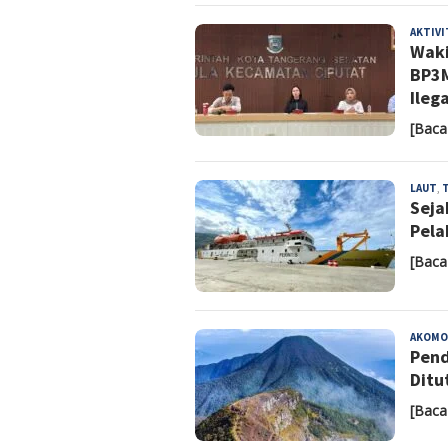
AKTIV
Waki
BP3M
Ilega
[Baca
LAUT
,
Seja
Pela
[Baca
AKOMO
Pend
Ditu
[Baca