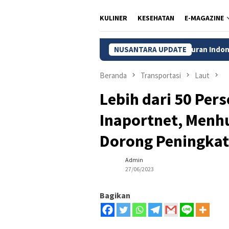
KULINER
KESEHATAN
E-MAGAZINE
BPS: Pengangguran Indonesia Turun Jadi 7,22 J
NUSANTARA UPDATE
Beranda
Transportasi
Laut
Lebih dari 50 Pe
Inaportnet, Menhu
Dorong Peningkat
Admin
27/06/2023
Bagikan