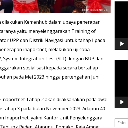
Pemuta
Video
ah dilakukan Kemenhub dalam upaya penerapan
ntaranya yaitu menyelenggarakan Training of
tor UPP dan Distrik Navigasi untuk tahap I pada
penerapan inaportnet; melakukan uji coba
UP, System Integration Test (SIT) dengan BUP dan
Pemuta
nggarakan sosialisasi kepada secara bertahap
Video
buhan pada Mei 2023 hingga pertengahan Juni
e
Inaportnet Tahap 2 akan dilaksanakan pada awal
ve tahap 3 pada bulan November 2023. Adapun 40
 Inaportnet, yakni Kantor Unit Penyelenggara
, Tanjung Redep, Atapupu, Pomako, Raja Ampat,