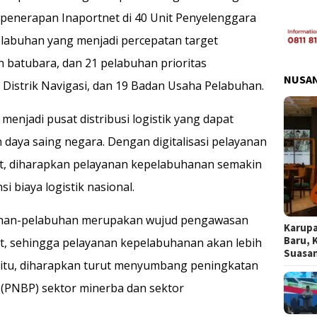
penerapan Inaportnet di 40 Unit Penyelenggara
pelabuhan yang menjadi percepatan target
 batubara, dan 21 pelabuhan prioritas
NUSA
 Distrik Navigasi, dan 19 Badan Usaha Pelabuhan.
njadi pusat distribusi logistik yang dapat
aya saing negara. Dengan digitalisasi pelayanan
et, diharapkan pelayanan kepelabuhanan semakin
i biaya logistik nasional.
buhan-pelabuhan merupakan wujud pengawasan
Karupa
Baru, 
it, sehingga pelayanan kepelabuhanan akan lebih
Suasa
n itu, diharapkan turut menyumbang peningkatan
(PNBP) sektor minerba dan sektor