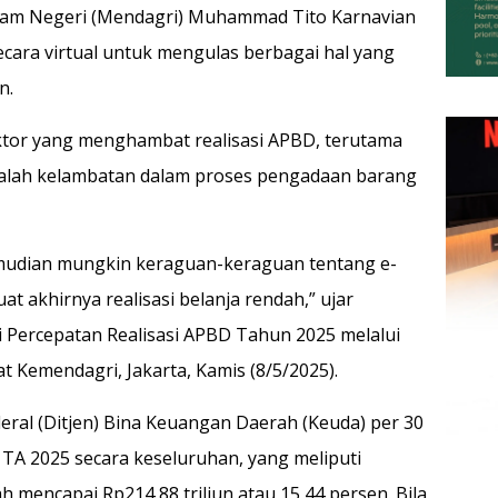
 Dalam Negeri (Mendagri) Muhammad Tito Karnavian
ara virtual untuk mengulas berbagai hal yang
n.
ktor yang menghambat realisasi APBD, terutama
 adalah kelambatan dalam proses pengadaan barang
emudian mungkin keraguan-keraguan tentang e-
at akhirnya realisasi belanja rendah,” ujar
 Percepatan Realisasi APBD Tahun 2025 melalui
t Kemendagri, Jakarta, Kamis (8/5/2025).
eral (Ditjen) Bina Keuangan Daerah (Keuda) per 30
D TA 2025 secara keseluruhan, yang meliputi
h mencapai Rp214,88 triliun atau 15,44 persen. Bila