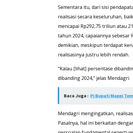
Sementara itu, dari sisi pendap
realisasi secara keseluruhan, bai
mencapai Rp292,75 triliun atau 2
tahun 2024, capaiannya sebesar R
demikian, meskipun terdapat ken
realisasinya justru lebih rendah.
“Kalau [lihat] persentase dibandin
dibanding 2024,” jelas Mendagri.
Baca Juga :
Pj Bupati Mappi Tem
Mendagri mengingatkan, realisas
Pasalnya, hal ini berkaitan den
persoalan fundamental seperti 