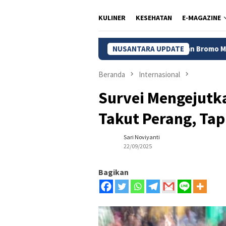
KULINER
KESEHATAN
E-MAGAZINE
Kebakaran Bromo Meluas, 120 Hektare L
NUSANTARA UPDATE
Beranda
Internasional
Survei Mengejutk
Takut Perang, Tap
Sari Noviyanti
22/09/2025
Bagikan