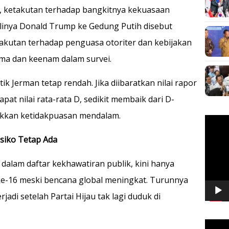
 ketakutan terhadap bangkitnya kekuasaan
alinya Donald Trump ke Gedung Putih disebut
takutan terhadap penguasa otoriter dan kebijakan
ima dan keenam dalam survei.
ik Jerman tetap rendah. Jika diibaratkan nilai rapor
pat nilai rata-rata D, sedikit membaik dari D-
ukkan ketidakpuasan mendalam.
Pemuta
Video
isiko Tetap Ada
 dalam daftar kekhawatiran publik, kini hanya
ke-16 meski bencana global meningkat. Turunnya
jadi setelah Partai Hijau tak lagi duduk di
Pemuta