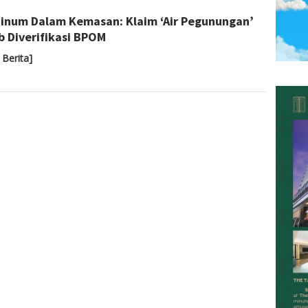
Sari
Minum Dalam Kemasan: Klaim ‘Air Pegunungan’
Noviyanti
b Diverifikasi BPOM
 Berita]