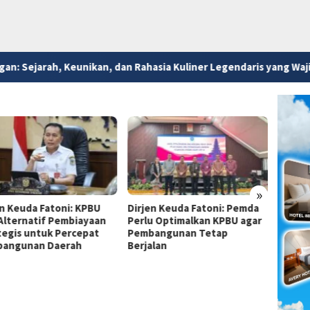
nikan, dan Rahasia Kuliner Legendaris yang Wajib Dicoba di Kota
»
en Keuda Fatoni: KPBU
Dirjen Keuda Fatoni: Pemda
Dirjen
 Alternatif Pembiayaan
Perlu Optimalkan KPBU agar
Pemda
tegis untuk Percepat
Pembangunan Tetap
Financ
angunan Daerah
Berjalan
Perce
Infras