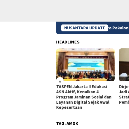
Soto Tauto Pekalongan: Sejarah, Keu
NUSANTARA UPDATE
HEADLINES
«
dagri Tito Beberkan
TASPEN Jakarta II Edukasi
Dirj
gkah Strategis Perkuat
ASN Aktif, Kenalkan 4
Jadi
rastruktur Digital
Program Jaminan Sosial dan
Stra
merintah
Layanan Digital Sejak Awal
Pemb
Kepesertaan
TAG:
AMDK