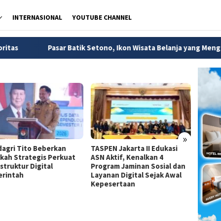
INTERNASIONAL
YOUTUBE CHANNEL
asar Batik Setono, Ikon Wisata Belanja yang Menggerakkan Ekon
»
agri Tito Beberkan
TASPEN Jakarta II Edukasi
Dirjen
kah Strategis Perkuat
ASN Aktif, Kenalkan 4
Jadi A
struktur Digital
Program Jaminan Sosial dan
Strate
rintah
Layanan Digital Sejak Awal
Pemba
Kepesertaan