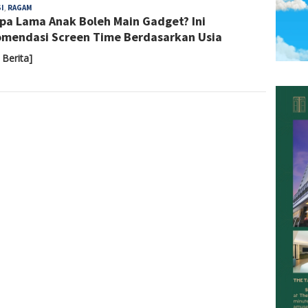
Sari
I
,
RAGAM
pa Lama Anak Boleh Main Gadget? Ini
Noviyanti
mendasi Screen Time Berdasarkan Usia
 Berita]