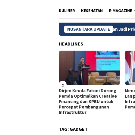
KULINER
KESEHATAN
E-MAGAZINE
m MBG, Wilayah 3T dan Kelompok Rentan Jadi Prioritas
NUSANTARA UPDATE
P
HEADLINES
«
jen Keuda Fatoni: Pemda
Dirjen Keuda Fatoni Dorong
Mend
lu Optimalkan KPBU agar
Pemda Optimalkan Creative
Lang
mbangunan Tetap
Financing dan KPBU untuk
Infra
jalan
Percepat Pembangunan
Peme
Infrastruktur
TAG:
GADGET