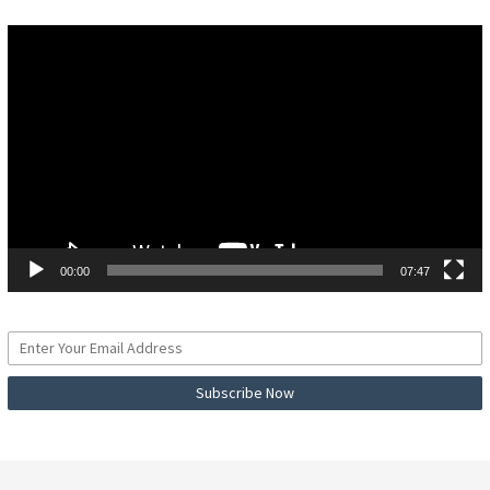
Pemutar
Video
00:00
07:47