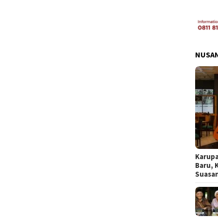
NUSA
Karupa
Baru, 
Suasa