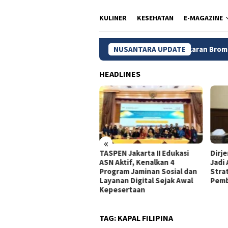
KULINER
KESEHATAN
E-MAGAZINE
NUSANTARA UPDATE
Kebakaran Bromo Meluas, 120 
HEADLINES
«
dagri Tito Beberkan
TASPEN Jakarta II Edukasi
Dirj
gkah Strategis Perkuat
ASN Aktif, Kenalkan 4
Jadi
rastruktur Digital
Program Jaminan Sosial dan
Stra
merintah
Layanan Digital Sejak Awal
Pemb
Kepesertaan
TAG:
KAPAL FILIPINA