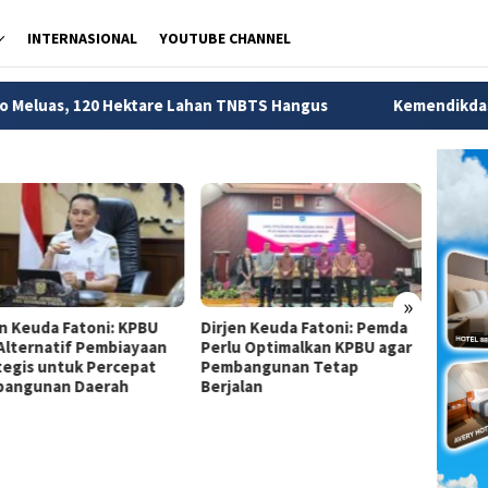
INTERNASIONAL
YOUTUBE CHANNEL
Hektare Lahan TNBTS Hangus
Kemendikdasmen Ungkap 56 
»
en Keuda Fatoni: KPBU
Dirjen Keuda Fatoni: Pemda
Dirjen
 Alternatif Pembiayaan
Perlu Optimalkan KPBU agar
Pemda
tegis untuk Percepat
Pembangunan Tetap
Financ
angunan Daerah
Berjalan
Perce
Infras