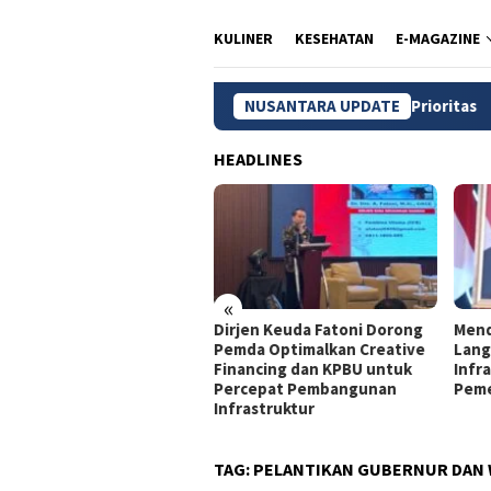
KULINER
KESEHATAN
E-MAGAZINE
Wilayah 3T dan Kelompok Rentan Jadi Prioritas
NUSANTARA UPDATE
Pasar Ba
HEADLINES
«
jen Keuda Fatoni: Pemda
Dirjen Keuda Fatoni Dorong
Mend
lu Optimalkan KPBU agar
Pemda Optimalkan Creative
Lang
mbangunan Tetap
Financing dan KPBU untuk
Infra
jalan
Percepat Pembangunan
Peme
Infrastruktur
TAG:
PELANTIKAN GUBERNUR DAN 