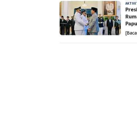
AKTIV
Pres
Ruma
Pap
[Baca