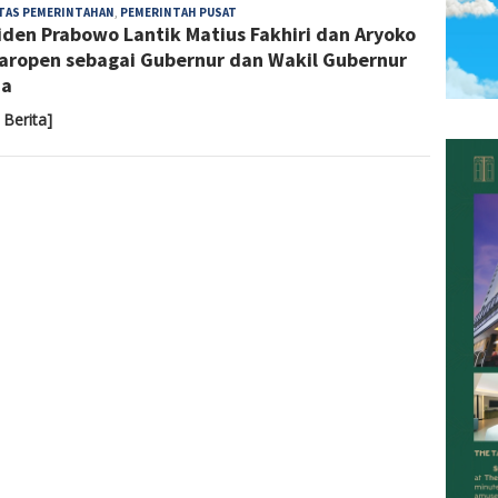
Yoyoh
ITAS PEMERINTAHAN
,
PEMERINTAH PUSAT
iden Prabowo Lantik Matius Fakhiri dan Aryoko
Sulastri
ropen sebagai Gubernur dan Wakil Gubernur
ua
 Berita]