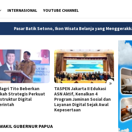
INTERNASIONAL
YOUTUBE CHANNEL
tik Setono, Ikon Wisata Belanja yang Menggerakkan Ekonomi Kre
»
agri Tito Beberkan
TASPEN Jakarta II Edukasi
Dirjen
kah Strategis Perkuat
ASN Aktif, Kenalkan 4
Jadi A
struktur Digital
Program Jaminan Sosial dan
Strate
rintah
Layanan Digital Sejak Awal
Pemba
Kepesertaan
WAKIL GUBERNUR PAPUA