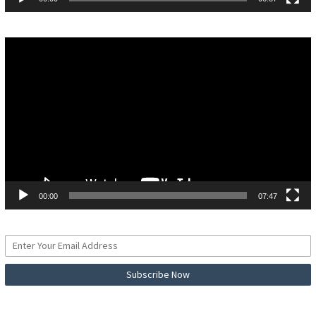
Pemutar
Video
00:00
07:47