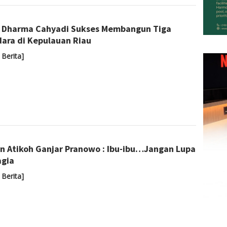
Admin
 Dharma Cahyadi Sukses Membangun Tiga
ara di Kepulauan Riau
 Berita]
Yoyoh
n Atikoh Ganjar Pranowo : Ibu-ibu…Jangan Lupa
Sulastri
gia
 Berita]