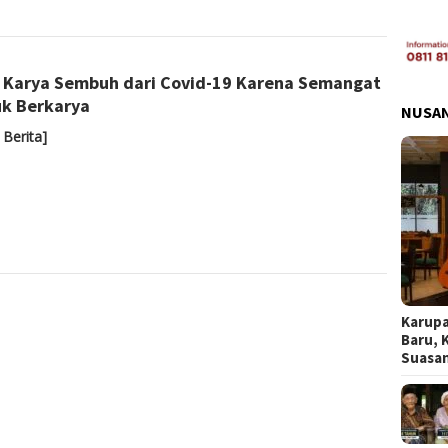
Yoyoh
 Karya Sembuh dari Covid-19 Karena Semangat
Sulastri
k Berkarya
NUSA
 Berita]
Karupa
Baru, 
Suasa