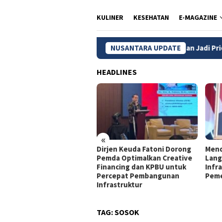
KULINER
KESEHATAN
E-MAGAZINE
MBG, Wilayah 3T dan Kelompok Rentan Jadi Prioritas
NUSANTARA UPDATE
Pa
HEADLINES
«
jen Keuda Fatoni: Pemda
Dirjen Keuda Fatoni Dorong
Mend
lu Optimalkan KPBU agar
Pemda Optimalkan Creative
Lang
mbangunan Tetap
Financing dan KPBU untuk
Infra
jalan
Percepat Pembangunan
Peme
Infrastruktur
TAG:
SOSOK