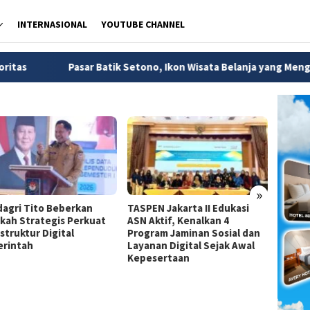
INTERNASIONAL
YOUTUBE CHANNEL
sar Batik Setono, Ikon Wisata Belanja yang Menggerakkan Ekono
»
agri Tito Beberkan
TASPEN Jakarta II Edukasi
Dirjen
kah Strategis Perkuat
ASN Aktif, Kenalkan 4
Jadi A
struktur Digital
Program Jaminan Sosial dan
Strate
rintah
Layanan Digital Sejak Awal
Pemba
Kepesertaan