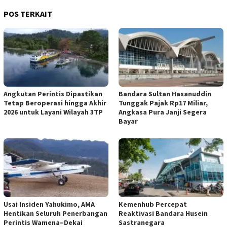
POS TERKAIT
Angkutan Perintis Dipastikan
Bandara Sultan Hasanuddin
Tetap Beroperasi hingga Akhir
Tunggak Pajak Rp17 Miliar,
2026 untuk Layani Wilayah 3TP
Angkasa Pura Janji Segera
Bayar
Usai Insiden Yahukimo, AMA
Kemenhub Percepat
Hentikan Seluruh Penerbangan
Reaktivasi Bandara Husein
Perintis Wamena–Dekai
Sastranegara