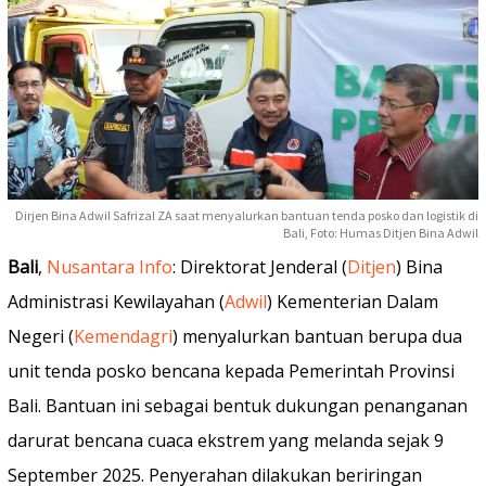
Dirjen Bina Adwil Safrizal ZA saat menyalurkan bantuan tenda posko dan logistik di
Bali, Foto: Humas Ditjen Bina Adwil
Bali
,
Nusantara Info
: Direktorat Jenderal (
Ditjen
) Bina
Administrasi Kewilayahan (
Adwil
) Kementerian Dalam
Negeri (
Kemendagri
) menyalurkan bantuan berupa dua
unit tenda posko bencana kepada Pemerintah Provinsi
Bali. Bantuan ini sebagai bentuk dukungan penanganan
darurat bencana cuaca ekstrem yang melanda sejak 9
September 2025. Penyerahan dilakukan beriringan