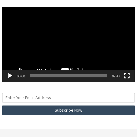
Pemutar
Video
00:00
07:47