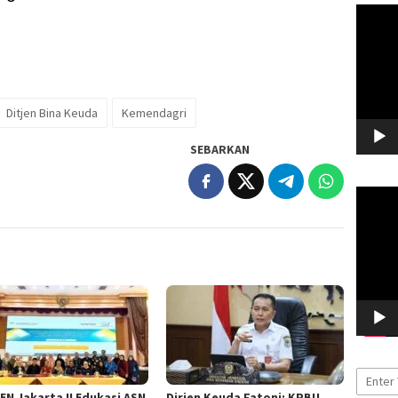
Pemuta
Video
Ditjen Bina Keuda
Kemendagri
SEBARKAN
Pemuta
Video
EN Jakarta II Edukasi ASN
Dirjen Keuda Fatoni: KPBU