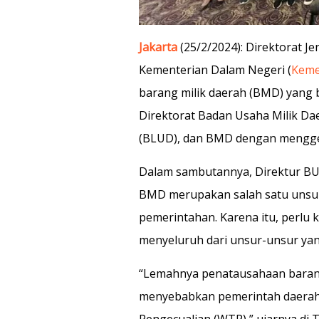
Jakarta
(25/2/2024): Direktorat J
Kementerian Dalam Negeri (
Keme
barang milik daerah (BMD) yang b
Direktorat Badan Usaha Milik Dae
(BLUD), dan BMD dengan menggel
Dalam sambutannya, Direktur B
BMD merupakan salah satu unsu
pemerintahan. Karena itu, perlu 
menyeluruh dari unsur-unsur yan
“Lemahnya penatausahaan barang
menyebabkan pemerintah daerah 
Pengecualian (WTP),” ujarnya di T