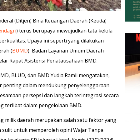
enderal (Ditjen) Bina Keuangan Daerah (Keuda)
ndagri
) terus berupaya mewujudkan tata kelola
erkualitas. Upaya ini seperti yang dilakukan
rah (
BUMD
), Badan Layanan Umum Daerah
ar Rapat Asistensi Penatausahaan BMD.
UMD, BLUD, dan BMD Yudia Ramli mengatakan,
r penting dalam mendukung penyelenggaraan
kesamaan persepsi dan langkah terintegrasi secara
g terlibat dalam pengelolaan BMD.
 milik daerah merupakan salah satu faktor yang
sulit untuk memperoleh opini Wajar Tanpa
he Jayakarta SP Jakarta Hotel, Kamis (22/2/2024).