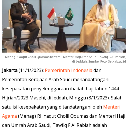
Menag RI Yaqut Cholil Quomas bertemu Menteri Haji Arab Saudi Tawfiq F. Al Rabiah,
di Jeddah, Sumber Foto: Setkab.go.id
Jakarta
(11/1/2023):
Pemerintah Indonesia
dan
Pemerintah Kerajaan Arab Saudi menandatangani
kesepakatan penyelenggaraan ibadah haji tahun 1444
Hijriah/2023 Masehi, di Jeddah, Minggu (8/1/2023). Salah
satu isi kesepakatan yang ditandatangani oleh
Menteri
Agama
(Menag) RI, Yaqut Cholil Qoumas dan Menteri Haji
dan Umrah Arab Saudi, Tawfiq F Al Rabiah adalah