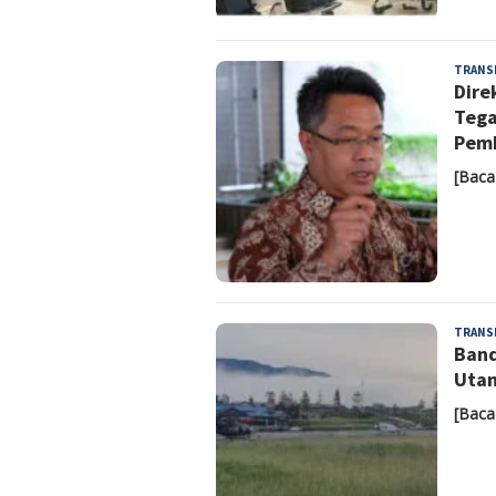
TRANS
Dire
Tega
Pem
[Baca
TRANS
Band
Utam
[Baca