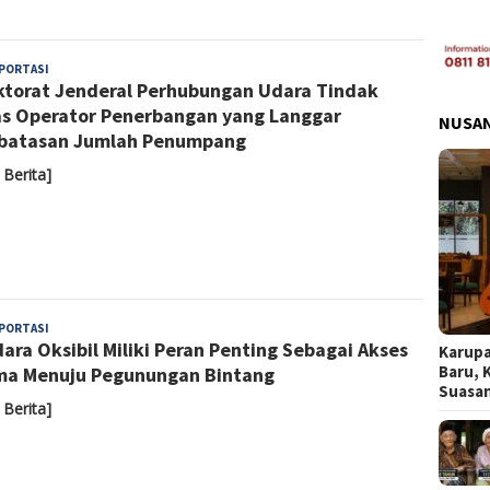
Yoyoh
PORTASI
ktorat Jenderal Perhubungan Udara Tindak
Sulastri
s Operator Penerbangan yang Langgar
NUSA
batasan Jumlah Penumpang
 Berita]
Yoyoh
PORTASI
ara Oksibil Miliki Peran Penting Sebagai Akses
Sulastri
Karupa
Baru, 
a Menuju Pegunungan Bintang
Suasa
 Berita]