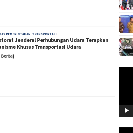
Yoyoh
ITAS PEMERINTAHAN
,
TRANSPORTASI
ktorat Jenderal Perhubungan Udara Terapkan
Sulastri
nisme Khusus Transportasi Udara
 Berita]
Pemuta
Video
Pemuta