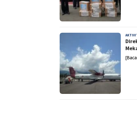
AKTIV
Dire
Meka
[Baca