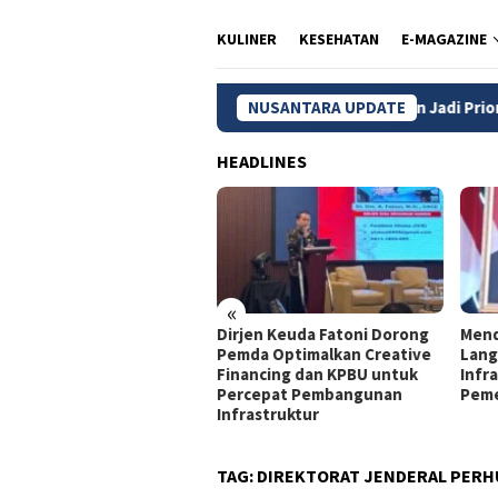
KULINER
KESEHATAN
E-MAGAZINE
G, Wilayah 3T dan Kelompok Rentan Jadi Prioritas
NUSANTARA UPDATE
Pasa
HEADLINES
«
jen Keuda Fatoni: Pemda
Dirjen Keuda Fatoni Dorong
Mend
lu Optimalkan KPBU agar
Pemda Optimalkan Creative
Lang
mbangunan Tetap
Financing dan KPBU untuk
Infra
jalan
Percepat Pembangunan
Peme
Infrastruktur
TAG:
DIREKTORAT JENDERAL PER