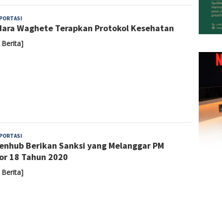
Yoyoh
PORTASI
ara Waghete Terapkan Protokol Kesehatan
Sulastri
 Berita]
Yoyoh
PORTASI
nhub Berikan Sanksi yang Melanggar PM
Sulastri
r 18 Tahun 2020
 Berita]