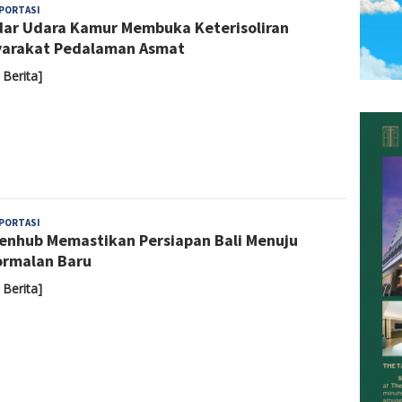
Yoyoh
PORTASI
ar Udara Kamur Membuka Keterisoliran
Sulastri
arakat Pedalaman Asmat
 Berita]
Yoyoh
PORTASI
nhub Memastikan Persiapan Bali Menuju
Sulastri
rmalan Baru
 Berita]