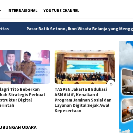
INTERNASIONAL
YOUTUBE CHANNEL
r Batik Setono, Ikon Wisata Belanja yang Menggerakkan Ekonomi
»
agri Tito Beberkan
TASPEN Jakarta II Edukasi
Dirjen
kah Strategis Perkuat
ASN Aktif, Kenalkan 4
Jadi A
struktur Digital
Program Jaminan Sosial dan
Strate
rintah
Layanan Digital Sejak Awal
Pemba
Kepesertaan
HUBUNGAN UDARA