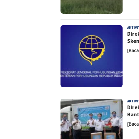
AKTIV
Dire
Skem
[Baca
AKTIV
Dire
Bant
[Baca