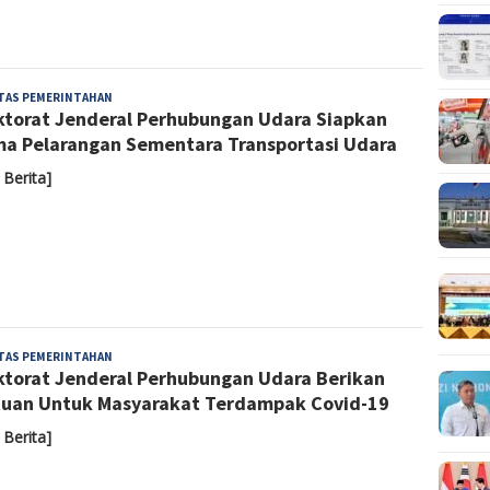
Yoyoh
ITAS PEMERINTAHAN
ktorat Jenderal Perhubungan Udara Siapkan
Sulastri
a Pelarangan Sementara Transportasi Udara
 Berita]
Yoyoh
ITAS PEMERINTAHAN
ktorat Jenderal Perhubungan Udara Berikan
Sulastri
uan Untuk Masyarakat Terdampak Covid-19
 Berita]