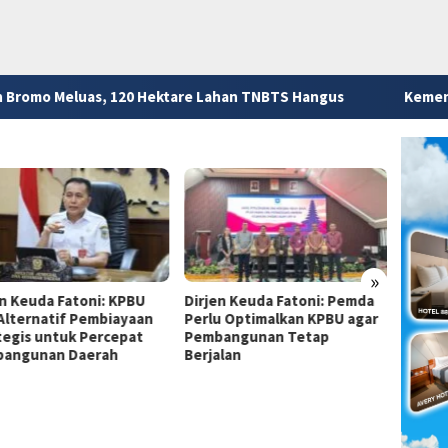
 120 Hektare Lahan TNBTS Hangus
Kemendikdasmen Ungka
»
en Keuda Fatoni: KPBU
Dirjen Keuda Fatoni: Pemda
Dirjen
 Alternatif Pembiayaan
Perlu Optimalkan KPBU agar
Pemda
tegis untuk Percepat
Pembangunan Tetap
Financ
angunan Daerah
Berjalan
Perce
Infras