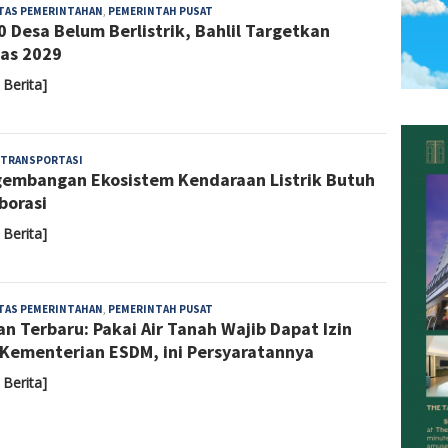
Yoyoh
ITAS PEMERINTAHAN
,
PEMERINTAH PUSAT
0 Desa Belum Berlistrik, Bahlil Targetkan
Sulastri
as 2029
 Berita]
Admin
TRANSPORTASI
embangan Ekosistem Kendaraan Listrik Butuh
borasi
 Berita]
Admin
ITAS PEMERINTAHAN
,
PEMERINTAH PUSAT
an Terbaru: Pakai Air Tanah Wajib Dapat Izin
 Kementerian ESDM, ini Persyaratannya
 Berita]