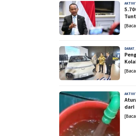
AKTIV
5.70
Tunt
[Baca
DARAT
,
Peng
Kola
[Baca
AKTIV
Atur
dari
[Baca