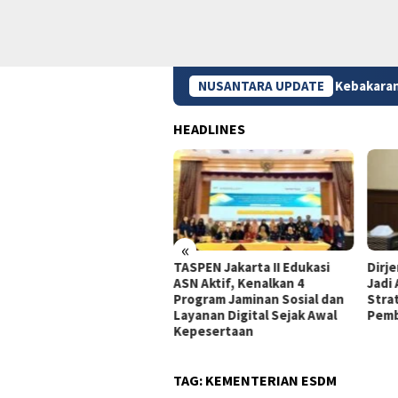
NUSANTARA UPDATE
Kebakaran Bromo Meluas,
HEADLINES
«
dagri Tito Beberkan
TASPEN Jakarta II Edukasi
Dirj
gkah Strategis Perkuat
ASN Aktif, Kenalkan 4
Jadi
rastruktur Digital
Program Jaminan Sosial dan
Stra
merintah
Layanan Digital Sejak Awal
Pemb
Kepesertaan
TAG:
KEMENTERIAN ESDM