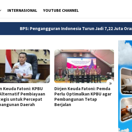
INTERNASIONAL
YOUTUBE CHANNEL
gangguran Indonesia Turun Jadi 7,22 Juta Orang pada Mei 2026
»
en Keuda Fatoni: KPBU
Dirjen Keuda Fatoni: Pemda
Dirjen
 Alternatif Pembiayaan
Perlu Optimalkan KPBU agar
Pemda
tegis untuk Percepat
Pembangunan Tetap
Financ
angunan Daerah
Berjalan
Perce
Infras