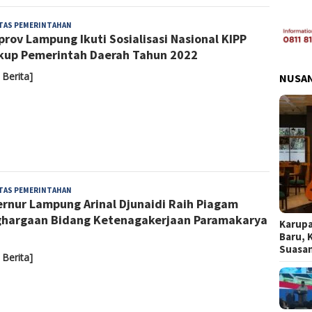
Admin
ITAS PEMERINTAHAN
rov Lampung Ikuti Sosialisasi Nasional KIPP
kup Pemerintah Daerah Tahun 2022
 Berita]
NUSA
Admin
ITAS PEMERINTAHAN
rnur Lampung Arinal Djunaidi Raih Piagam
hargaan Bidang Ketenagakerjaan Paramakarya
Karupa
1
Baru, 
Suasa
 Berita]