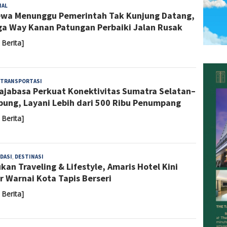
Yoyoh
NAL
wa Menunggu Pemerintah Tak Kunjung Datang,
Sulastri
a Way Kanan Patungan Perbaiki Jalan Rusak
 Berita]
Almaida
TRANSPORTASI
ajabasa Perkuat Konektivitas Sumatra Selatan–
ung, Layani Lebih dari 500 Ribu Penumpang
 Berita]
Admin
DASI
,
DESTINASI
kan Traveling & Lifestyle, Amaris Hotel Kini
r Warnai Kota Tapis Berseri
 Berita]