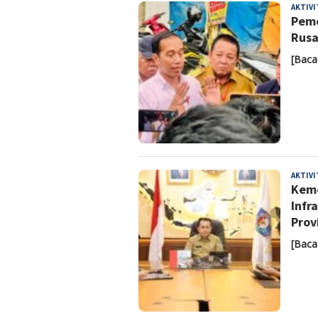
AKTIV
Peme
Rusa
[Baca
AKTIV
Keme
Infr
Prov
[Baca