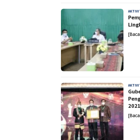
AKTIV
Pemp
Ling
[Baca
AKTIV
Gube
Peng
202
[Baca