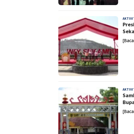
AKTIV
Pres
Seka
[Baca
AKTIV
Samb
Bupa
[Baca