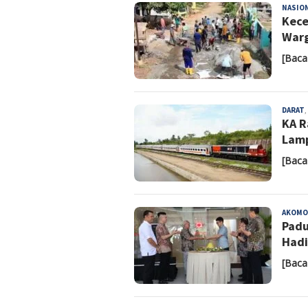
NASIO
Kece
Warg
[Baca
DARAT
,
KA R
Lamp
[Baca
AKOMO
Padu
Hadi
[Baca