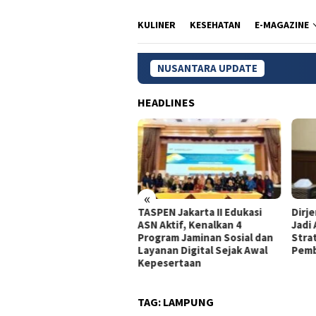
KULINER
KESEHATAN
E-MAGAZINE
NUSANTARA UPDATE
BPS: Pen
HEADLINES
«
dagri Tito Beberkan
TASPEN Jakarta II Edukasi
Dirj
gkah Strategis Perkuat
ASN Aktif, Kenalkan 4
Jadi
rastruktur Digital
Program Jaminan Sosial dan
Stra
merintah
Layanan Digital Sejak Awal
Pemb
Kepesertaan
TAG:
LAMPUNG