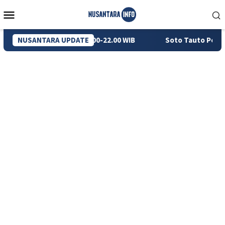
Loncat
Menu
ke
Mobile
konten
rlaku Pukul 09.00-22.00 WIB
NUSANTARA UPDATE
Soto Tauto Pekalongan: Seja