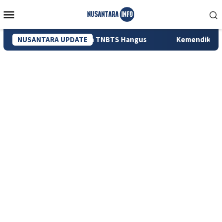
Loncat
Menu
ke
Mobile
konten
ektare Lahan TNBTS Hangus
NUSANTARA UPDATE
Kemendikdasmen Ungkap 56 R