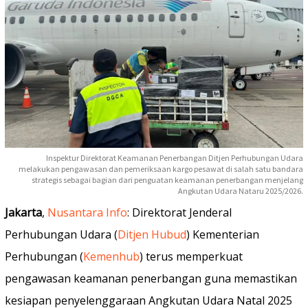
Inspektur Direktorat Keamanan Penerbangan Ditjen Perhubungan Udara
melakukan pengawasan dan pemeriksaan kargo pesawat di salah satu bandara
strategis sebagai bagian dari penguatan keamanan penerbangan menjelang
Angkutan Udara Nataru 2025/2026.
Jakarta
,
Nusantara Info
: Direktorat Jenderal
Perhubungan Udara (
Ditjen Hubud
) Kementerian
Perhubungan (
Kemenhub
) terus memperkuat
pengawasan keamanan penerbangan guna memastikan
kesiapan penyelenggaraan Angkutan Udara Natal 2025