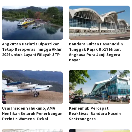
Angkutan Perintis Dipastikan
Bandara Sultan Hasanuddin
Tetap Beroperasi hingga Akhir
Tunggak Pajak Rp17 Miliar,
2026 untuk Layani Wilayah 3TP
Angkasa Pura Janji Segera
Bayar
Usai Insiden Yahukimo, AMA
Kemenhub Percepat
Hentikan Seluruh Penerbangan
Reaktivasi Bandara Husein
Perintis Wamena–Dekai
Sastranegara