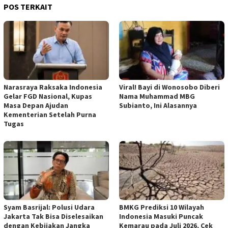
POS TERKAIT
Narasraya Raksaka Indonesia
Viral! Bayi di Wonosobo Diberi
Gelar FGD Nasional, Kupas
Nama Muhammad MBG
Masa Depan Ajudan
Subianto, Ini Alasannya
Kementerian Setelah Purna
Tugas
Syam Basrijal: Polusi Udara
BMKG Prediksi 10 Wilayah
Jakarta Tak Bisa Diselesaikan
Indonesia Masuki Puncak
dengan Kebijakan Jangka
Kemarau pada Juli 2026, Cek