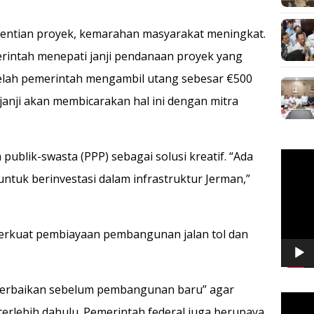
entian proyek, kemarahan masyarakat meningkat.
intah menepati janji pendanaan proyek yang
telah pemerintah mengambil utang sebesar €500
erjanji akan membicarakan hal ini dengan mitra
 publik-swasta (PPP) sebagai solusi kreatif. “Ada
Pemuta
Video
untuk berinvestasi dalam infrastruktur Jerman,”
erkuat pembiayaan pembangunan jalan tol dan
perbaikan sebelum pembangunan baru” agar
Pemuta
t terlebih dahulu. Pemerintah federal juga berupaya
Video