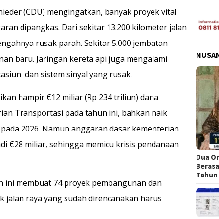
nieder (CDU) mengingatkan, banyak proyek vital
ran dipangkas. Dari sekitar 13.200 kilometer jalan
ngahnya rusak parah. Sekitar 5.000 jembatan
NUSA
n baru. Jaringan kereta api juga mengalami
tasiun, dan sistem sinyal yang rusak.
kan hampir €12 miliar (Rp 234 triliun) dana
an Transportasi pada tahun ini, bahkan naik
un) pada 2026. Namun anggaran dasar kementerian
adi €28 miliar, sehingga memicu krisis pendanaan
Dua Or
Berasa
Tahun
n ini membuat 74 proyek pembangunan dan
yek jalan raya yang sudah direncanakan harus