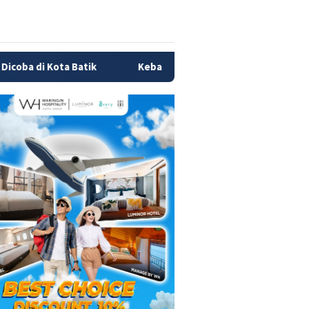
Kebakaran Bromo Meluas, 120 Hektare Lahan TNBTS Han