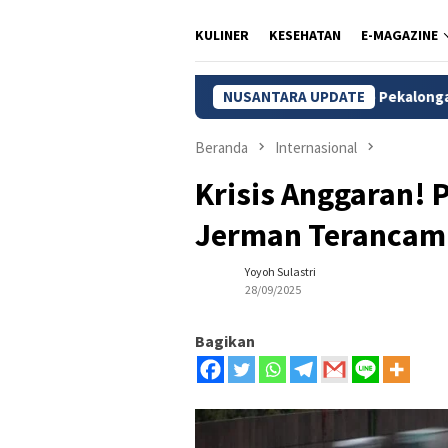
KULINER
KESEHATAN
E-MAGAZINE
Soto Tauto Pekalongan: Sejarah, Keunikan, 
NUSANTARA UPDATE
Beranda
Internasional
Krisis Anggaran! 
Jerman Terancam
Yoyoh Sulastri
28/09/2025
Bagikan