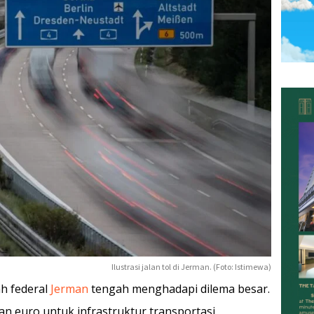
Ilustrasi jalan tol di Jerman. (Foto: Istimewa)
ah federal
Jerman
tengah menghadapi dilema besar.
n euro untuk infrastruktur transportasi,