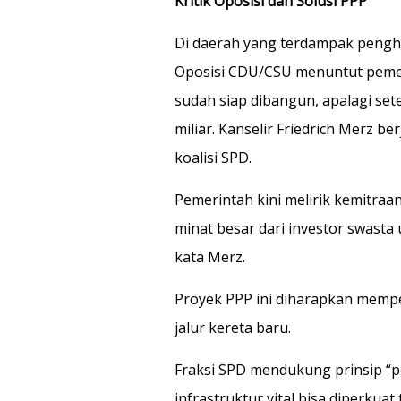
Kritik Oposisi dan Solusi PPP
Di daerah yang terdampak pengh
Oposisi CDU/CSU menuntut pemer
sudah siap dibangun, apalagi se
miliar. Kanselir Friedrich Merz b
koalisi SPD.
Pemerintah kini melirik kemitraan
minat besar dari investor swasta 
kata Merz.
Proyek PPP ini diharapkan memp
jalur kereta baru.
Fraksi SPD mendukung prinsip “
infrastruktur vital bisa diperkua