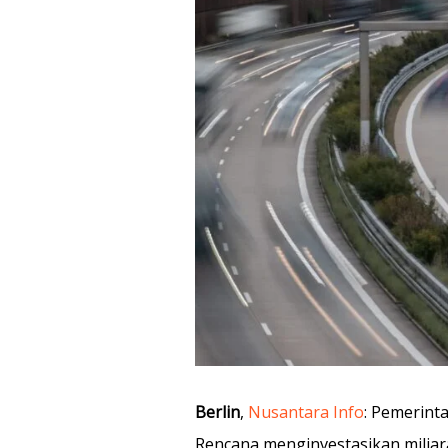
Berlin
,
Nusantara Info
: Pemerint
Rencana menginvestasikan miliara