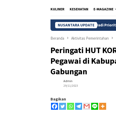
KULINER
KESEHATAN
E-MAGAZINE
Wilayah 3T dan Kelompok Rentan Jadi Prioritas
NUSANTARA UPDATE
Pasar Ba
Beranda
Aktivitas Pemerintahan
Peringati HUT KOR
Pegawai di Kabupa
Gabungan
Admin
29/11/2023
Bagikan