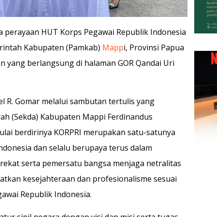
a perayaan HUT Korps Pegawai Republik Indonesia
erintah Kabupaten (Pamkab)
Mapp
i, Provinsi Papua
an yang berlangsung di halaman GOR Qandai Uri
el R. Gomar melalui sambutan tertulis yang
rah (Sekda) Kabupaten Mappi Ferdinandus
ulai berdirinya KORPRI merupakan satu-satunya
ndonesia dan selalu berupaya terus dalam
ekat serta pemersatu bangsa menjaga netralitas
tkan kesejahteraan dan profesionalisme sesuai
awai Republik Indonesia.
ur sipil negara dengan visi dan misi serta tugas