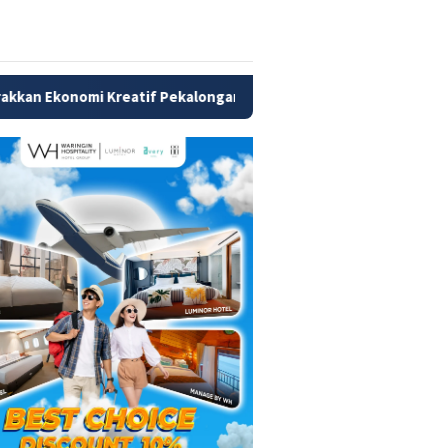
atif Pekalongan
Mendagri Tito Siapkan Tiga Langkah Atas