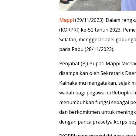
Mappi
(29/11/2023): Dalam rangk
(KORPRI) ke-52 tahun 2023, Pem
Selatan, menggelar apel gabung
pada Rabu (28/11/2023).
Penjabat (Pj) Bupati Mappi Micha
disampaikan oleh Sekretaris Dae
Kainakaimu mengatakan, sejak m
wadah bagi pegawai di Rebuplik I
menumbuhkan fungsi sebagai per
dan berkomitmen untuk meningka
dengan panca prasetya korps peg
“KOPRI yang mewadahi para aparat