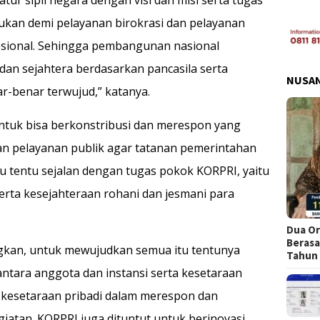
ukan demi pelayanan birokrasi dan pelayanan
fesional. Sehingga pembangunan nasional
dan sejahtera berdasarkan pancasila serta
NUSA
-benar terwujud,” katanya.
 untuk bisa berkonstribusi dan merespon yang
 pelayanan publik agar tatanan pemerintahan
itu tentu sejalan dengan tugas pokok KORPRI, yaitu
rta kesejahteraan rohani dan jesmani para
Dua Or
Berasa
gkan, untuk mewujudkan semua itu tentunya
Tahun
antara anggota dan instansi serta kesetaraan
a kesetaraan pribadi dalam merespon dan
iatan. KORPRI juga dituntut untuk berinovasi