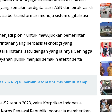
g semakin terdigitalisasi. ASN dan birokrasi di
isa bertransformasi menuju sistem digitalisasi
menjadi pionir untuk mewujudkan pemerintah
erintahan yang berbasis teknologi yang
ara instansi satu dengan yang lainnya. Sehingga
ayanan publik menjadi semakin efektif serta
 2024, Pj Gubernur Fatoni Optimis Sumut Mampu
-52 tahun 2023, yaitu Korprikan Indonesia,
 Korps Pegawai Republik Indonesia memberikan