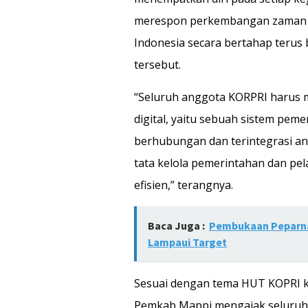
merespon perkembangan zaman yan
Indonesia secara bertahap terus b
tersebut.
“Seluruh anggota KORPRI harus 
digital, yaitu sebuah sistem pem
berhubungan dan terintegrasi ant
tata kelola pemerintahan dan pel
efisien,” terangnya.
Baca Juga :
Pembukaan Peparnas
Lampaui Target
Sesuai dengan tema HUT KOPRI ke
Pemkab Mappi mengajak seluruh