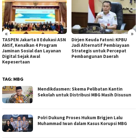
«
»
N Jakarta II Edukasi ASN
Dirjen Keuda Fatoni: KPBU
Dirje
, Kenalkan 4 Program
Jadi Alternatif Pembiayaan
Perlu
an Sosial dan Layanan
Strategis untuk Percepat
Pemba
l Sejak Awal
Pembangunan Daerah
ertaan
TAG:
MBG
Mendikdasmen: Skema Pelibatan Kantin
Sekolah untuk Distribusi MBG Masih Disusun
Polri Dukung Proses Hukum Brigjen Lalu
Muhammad Iwan dalam Kasus Korupsi MBG