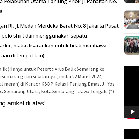
 Pelabuhan Utama Tanjung Priok Jl. Panaitan No.
ra
n RI, Jl. Medan Merdeka Barat No. 8 Jakarta Pusat
u polo shirt dan menggunakan sepatu.
arkir, maka disarankan untuk tidak membawa
aan di tempat lain)
Balik (Hanya untuk Peserta Arus Balik Semarang ke
Pemuta
Video
di Semarang dan sekitarnya), mulai 22 Maret 2024,
al merah) di Kantor KSOP Kelas I Tanjung Emas, Jl. Yos
ec. Semarang Utara, Kota Semarang – Jawa Tengah. (*)
 artikel di atas!
Pemuta
Video