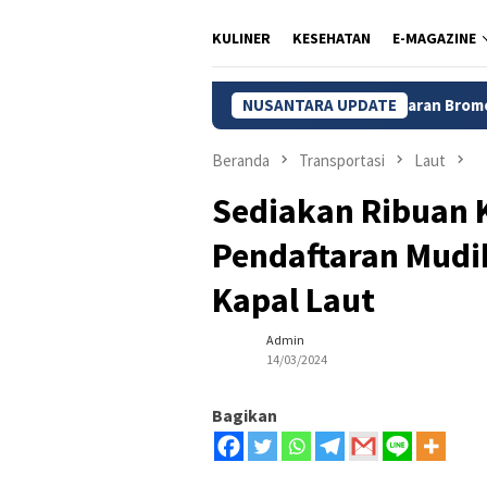
KULINER
KESEHATAN
E-MAGAZINE
Kebakaran Bromo Meluas, 120 He
NUSANTARA UPDATE
Beranda
Transportasi
Laut
Sediakan Ribuan 
Pendaftaran Mudi
Kapal Laut
Admin
14/03/2024
Bagikan