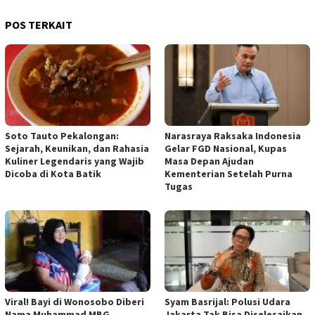
POS TERKAIT
Soto Tauto Pekalongan:
Narasraya Raksaka Indonesia
Sejarah, Keunikan, dan Rahasia
Gelar FGD Nasional, Kupas
Kuliner Legendaris yang Wajib
Masa Depan Ajudan
Dicoba di Kota Batik
Kementerian Setelah Purna
Tugas
Viral! Bayi di Wonosobo Diberi
Syam Basrijal: Polusi Udara
Nama Muhammad MBG
Jakarta Tak Bisa Diselesaikan