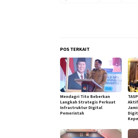
POS TERKAIT
Mendagri Tito Beberkan
TASP
Langkah Strategis Perkuat
Akti
Infrastruktur Digital
Jami
Pemerintah
Digit
Kepe