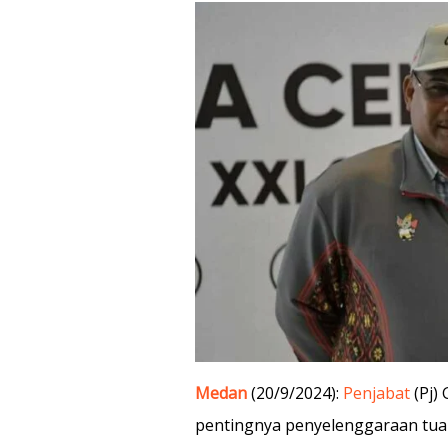
Medan
(20/9/2024):
Penjabat
(Pj)
pentingnya penyelenggaraan tu