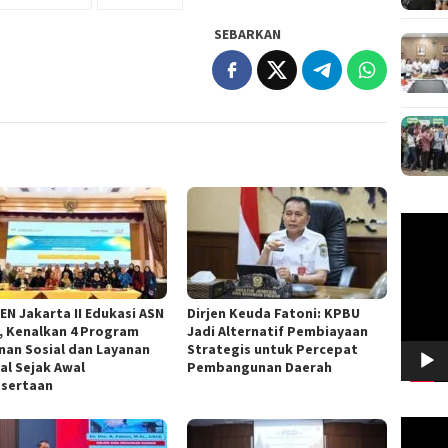
SEBARKAN
Pemuta
Video
EN Jakarta II Edukasi ASN
Dirjen Keuda Fatoni: KPBU
f, Kenalkan 4 Program
Jadi Alternatif Pembiayaan
nan Sosial dan Layanan
Strategis untuk Percepat
al Sejak Awal
Pembangunan Daerah
sertaan
Pemuta
Video