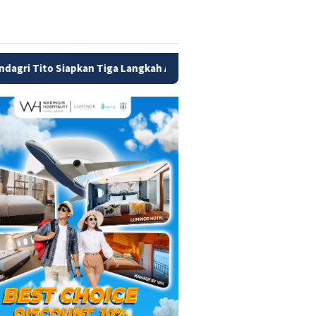
apkan Tiga Langkah Atasi Kesulitan Daerah Bayar Gaji PPPK dan 