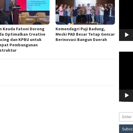
en Keuda Fatoni Dorong
Kemendagri Puji Badung,
a Optimalkan Creative
Meski PAD Besar Tetap Gencar
ncing dan KPBU untuk
Berinovasi Bangun Daerah
epat Pembangunan
astruktur
Pemuta
Video