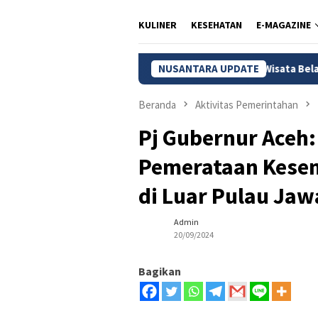
KULINER
KESEHATAN
E-MAGAZINE
oritas
Pasar Batik Setono, Ikon Wisata Belanja yang Me
NUSANTARA UPDATE
Beranda
Aktivitas Pemerintahan
Pj Gubernur Aceh:
Pemerataan Kesem
di Luar Pulau Jaw
Admin
20/09/2024
Bagikan