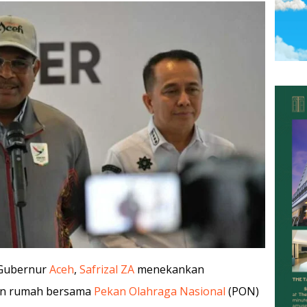
 Gubernur
Aceh
,
Safrizal ZA
menekankan
an rumah bersama
Pekan Olahraga Nasional
(PON)