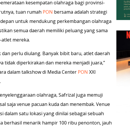
pemerataan kesempatan olahraga bagi provinsi-
urutnya, tuan rumah
PON
bersama adalah strategi
sa depan untuk mendukung perkembangan olahraga
astikan semua daerah memiliki peluang yang sama
-atlet mereka.
ik dan perlu diulang. Banyak bibit baru, atlet daerah
 tidak diperkirakan dan mereka menjadi juara,”
cara dalam talkshow di Media Center
PON
XXI
.
nyelenggaraan olahraga, Safrizal juga memuji
isal saja venue pacuan kuda dan menembak. Venue
i dalam satu lokasi yang dinilai sebagai sebuah
 berhasil menarik hampir 100 ribu penonton, jauh