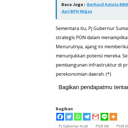
Baca Juga :
Berhasil Kelola BBM
dari BPH Migas
Sementara itu, Pj Gubernur Sumat
strategis PON dalam menampilkan
Menurutnya, ajang ini memberik
menunjukkan potensi mereka. Sel
pembangunan infrastruktur di p
perekonomian daerah. (*)
Bagikan pendapatmu tentang
Bagikan
Pj Gubernur Acah
PON XXI
PON X