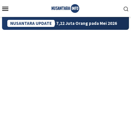
Loncat
Menu
ke
Mobile
konten
esia Turun Jadi 7,22 Juta Orang pada Mei 2026
NUSANTARA UPDATE
Bank Dun