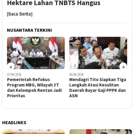
Hektare Lahan TNBTS Hangus
[Baca Berita]
NUSANTARA TERKINI
«
»
07/08/2026
06/08/2026
0
Pemerintah Refokus
Mendagri Tito Siapkan Tiga
M
Program MBG, Wilayah 3T
Langkah Atasi Kesulitan
T
dan Kelompok Rentan Jadi
Daerah Bayar Gaji PPPK dan
2
Prioritas
ASN
A
HEADLINES