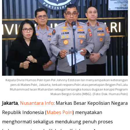
Kepala Divisi Humas Polri Irjen Pol Johnny Eddizon Isir menyampaikan keterangan
pers di Mabes Polri, Jakarta, terkait respons Polri atas penetapan Brigjen Pol Lalu
Muhammad Iwan Mahardan sebagai tersangka kasus dugaan korupsi Program
Makan Bergizi Gratis (MBG). (Foto: Dok. Humas Polri)
Jakarta
,
Nusantara Info
: Markas Besar Kepolisian Negara
Republik Indonesia (
Mabes Polri
) menyatakan
menghormati sekaligus mendukung penuh proses