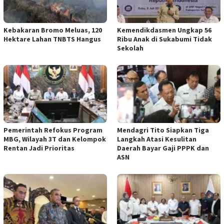
Kebakaran Bromo Meluas, 120
Kemendikdasmen Ungkap 56
Hektare Lahan TNBTS Hangus
Ribu Anak di Sukabumi Tidak
Sekolah
Pemerintah Refokus Program
Mendagri Tito Siapkan Tiga
MBG, Wilayah 3T dan Kelompok
Langkah Atasi Kesulitan
Rentan Jadi Prioritas
Daerah Bayar Gaji PPPK dan
ASN